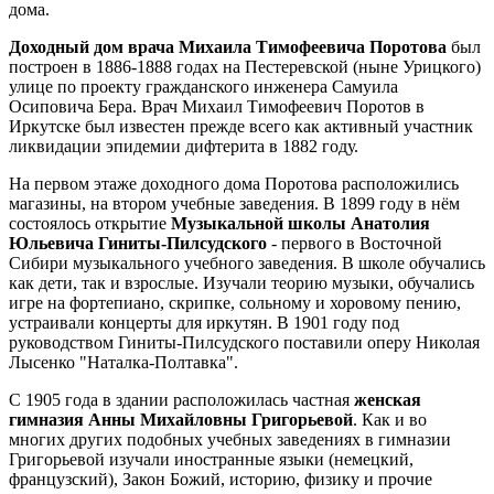
дома.
Доходный дом врача Михаила Тимофеевича Поротова
был
построен в 1886-1888 годах на Пестеревской (ныне Урицкого)
улице по проекту гражданского инженера Самуила
Осиповича Бера. Врач Михаил Тимофеевич Поротов в
Иркутске был известен прежде всего как активный участник
ликвидации эпидемии дифтерита в 1882 году.
На первом этаже доходного дома Поротова расположились
магазины, на втором учебные заведения. В 1899 году в нём
состоялось открытие
Музыкальной школы Анатолия
Юльевича Гиниты-Пилсудского
- первого в Восточной
Сибири музыкального учебного заведения. В школе обучались
как дети, так и взрослые. Изучали теорию музыки, обучались
игре на фортепиано, скрипке, сольному и хоровому пению,
устраивали концерты для иркутян. В 1901 году под
руководством Гиниты-Пилсудского поставили оперу Николая
Лысенко "Наталка-Полтавка".
С 1905 года в здании расположилась частная
женская
гимназия Анны Михайловны Григорьевой
. Как и во
многих других подобных учебных заведениях в гимназии
Григорьевой изучали иностранные языки (немецкий,
французский), Закон Божий, историю, физику и прочие