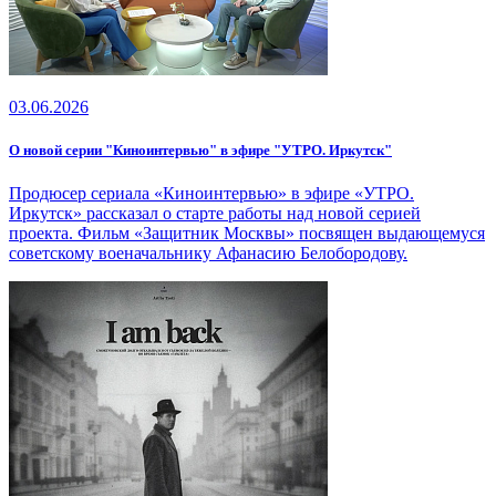
03.06.2026
О новой серии "Киноинтервью" в эфире "УТРО. Иркутск"
Продюсер сериала «Киноинтервью» в эфире «УТРО.
Иркутск» рассказал о старте работы над новой серией
проекта. Фильм «Защитник Москвы» посвящен выдающемуся
советскому военачальнику Афанасию Белобородову.