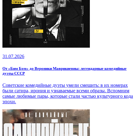
31.07.2026
От «Бим Бом» до Вероники Маврикиевны: легендарные комедийные
дуэты СССР
Советские комедийные дуэты умели смешить: в их номерах
были сатира, ирония и узнаваемые всеми образы. Вспомним
самые любимые пары, которые стали частью культурного кода
эпохи.