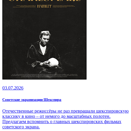
03.07.2026
Советские экранизации Шекспира
Отечественные режиссёры не раз превращали шекспировскую
классику в кино – от немого до масштабных полотен.
Предлагаем вспомнить о главных шекспировских фильмах
советского экрана.