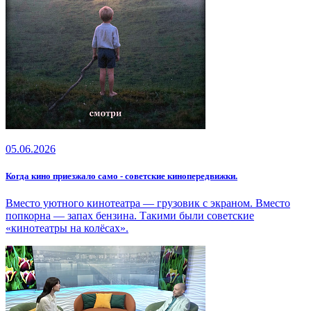
05.06.2026
Когда кино приезжало само - советские кинопередвижки.
Вместо уютного кинотеатра — грузовик с экраном. Вместо
попкорна — запах бензина. Такими были советские
«кинотеатры на колёсах».