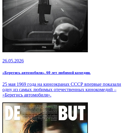
26.05.2026
«Берегись автомобиля». 60 лет любимой комедии.
25 мая 1969 года на киноэкранах СССР впервые показали
одну из самых любимых отечественных кинокомедий –
«Берегись автомобиля».