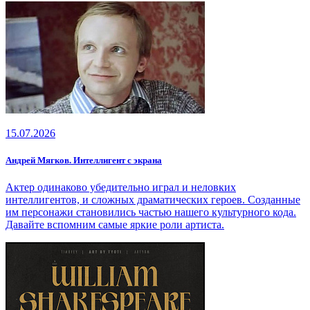
15.07.2026
Андрей Мягков. Интеллигент с экрана
Актер одинаково убедительно играл и неловких
интеллигентов, и сложных драматических героев. Созданные
им персонажи становились частью нашего культурного кода.
Давайте вспомним самые яркие роли артиста.