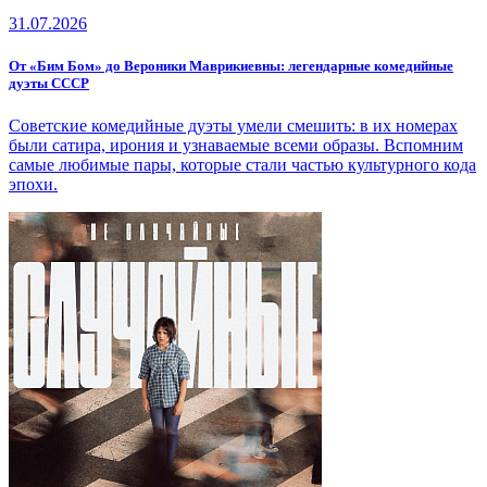
31.07.2026
От «Бим Бом» до Вероники Маврикиевны: легендарные комедийные
дуэты СССР
Советские комедийные дуэты умели смешить: в их номерах
были сатира, ирония и узнаваемые всеми образы. Вспомним
самые любимые пары, которые стали частью культурного кода
эпохи.