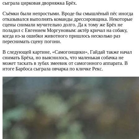
сыграла цирковая дворняжка Брёх.
Съёмки были непростыми. Вроде бы смышлёный пёс иногда
отказывался выполнять команды дрессировщика. Некоторые
сцены снимали мучительно долго. Да к тому же Брёх не
поладил с Евгением Моргуновым: актёр кричал на собаку,
когда из‑за ошибки животного пришлось несколько раз
переснимать сцену погони.
В следующей картине, «Самогонщики», Гайдай также начал
снимать Брёха, но выяснилось, что маленькая собачка не
может таскать в зубах змеевик от самогонного аппарата. В
итоге Барбоса сыграла овчарка по кличке Рекс.