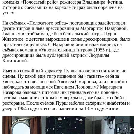
комедия «Полосатый рейс» режиссёра Владимира Фетина.
История о сбежавших на корабле тиграх была обречена на
успех.
На съёмках «Полосатого рейса» постановщик задействовал
десять тигров и льва дрессировщицы Маргариты Назаровой.
Главным в этой команде был бенгальский тигр – Пурш.
Животное, с детства выросшее в семье дрессировщиков, было
практически ручным. С Назаровой они познакомились на
съёмках комедии «Укротительница тигров» (1955 г.), где
дрессировщица была дублёршей актрисы Людмилы
Касаткиной.
Именно спокойный характер Пурша позволил снять многие
сцены. Ну какой ещё тигр позволил бы «таскать» себя за
хвост, как это делал герой Алексея Смирнова, или спокойно
наблюдать за моющимся Евгением Леоновым? Маргарита
Назарова баловала питомца: выгуливала его на поводке,
возила в машине с открытым верхом и даже брала с собой в
рестораны. После съёмок Пурш заболел сахарным диабетом и
умер в 1964 году от его осложнений на 13‑м году жизни.