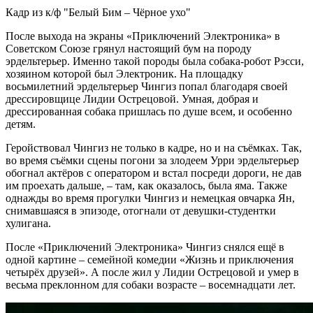
Кадр из к/ф "Белый Бим – Чёрное ухо"
После выхода на экраны «Приключений Электроника» в
Советском Союзе грянул настоящий бум на породу
эрдельтерьер. Именно такой породы была собака‑робот Рэсси,
хозяином которой был Электроник. На площадку
восьмилетний эрдельтерьер Чингиз попал благодаря своей
дрессировщице Лидии Острецовой. Умная, добрая и
дрессированная собака пришлась по душе всем, и особенно
детям.
Геройствовал Чингиз не только в кадре, но и на съёмках. Так,
во время съёмки сцены погони за злодеем Урри эрдельтерьер
обогнал актёров с оператором и встал посреди дороги, не дав
им проехать дальше, – там, как оказалось, была яма. Также
однажды во время прогулки Чингиз и немецкая овчарка Ян,
снимавшаяся в эпизоде, отогнали от девушки‑студентки
хулигана.
После «Приключений Электроника» Чингиз снялся ещё в
одной картине – семейной комедии «Жизнь и приключения
четырёх друзей». А после жил у Лидии Острецовой и умер в
весьма преклонном для собаки возрасте – восемнадцати лет.