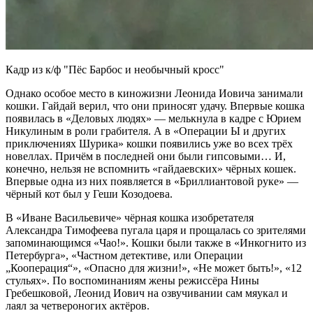
Кадр из к/ф "Пёс Барбос и необычный кросс"
Однако особое место в киножизни Леонида Иовича занимали
кошки. Гайдай верил, что они приносят удачу. Впервые кошка
появилась в «Деловых людях» — мелькнула в кадре с Юрием
Никулиным в роли грабителя. А в «Операции Ы и других
приключениях Шурика» кошки появились уже во всех трёх
новеллах. Причём в последней они были гипсовыми… И,
конечно, нельзя не вспомнить «гайдаевских» чёрных кошек.
Впервые одна из них появляется в «Бриллиантовой руке» —
чёрный кот был у Геши Козодоева.
В «Иване Васильевиче» чёрная кошка изобретателя
Александра Тимофеева пугала царя и прощалась со зрителями
запоминающимся «Чао!». Кошки были также в «Инкогнито из
Петербурга», «Частном детективе, или Операции
„Кооперация“», «Опасно для жизни!», «Не может быть!», «12
стульях». По воспоминаниям жены режиссёра Нины
Гребешковой, Леонид Иович на озвучивании сам мяукал и
лаял за четвероногих актёров.