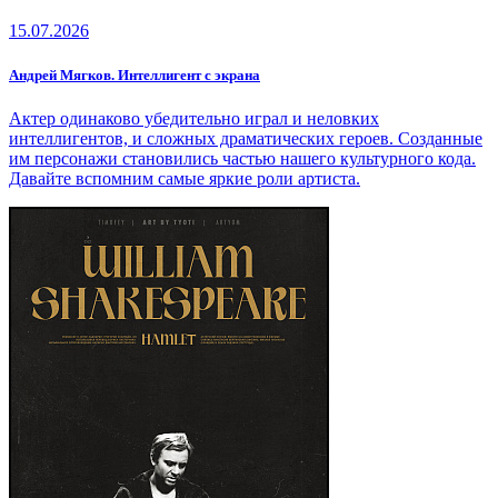
15.07.2026
Андрей Мягков. Интеллигент с экрана
Актер одинаково убедительно играл и неловких
интеллигентов, и сложных драматических героев. Созданные
им персонажи становились частью нашего культурного кода.
Давайте вспомним самые яркие роли артиста.