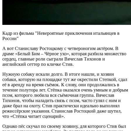
Кадр из фильма "Невероятные приключения итальянцев в
России"
А вот Станиславу Ростоцкому с четвероногим актёром. В
драме «Белый Бим – Чёрное ухо», которая разбила множество
сердец, главные роли сыграли Вячеслав Тихонов и
английский сеттер по кличке Стив.
Нужную собаку искали долго. В итоге нашли, и хозяин
собаки, которую на площадке тут же окрестили Степкой, сдал
её в аренду на время съёмок. К слову, они продолжались в
течение полутора лет. Стёпка оказался очень умным и добрым
псом, которого любила вся съёмочная группа. Вячеслав
Тихонов, чтобы наладить связь с псом, часто гулял с ним и
даже брал на охоту. Стив практически идеально выполнял
режиссёрские указания. Станислав Ростоцкий даже шутил,
что «Стёпка читает сценарий».
Однако пёс скучал по своему хозяину, для которого Стив был