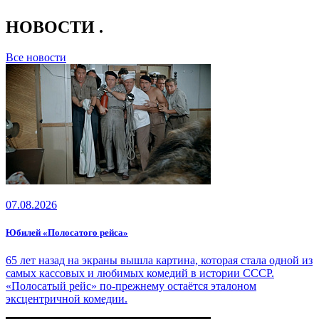
НОВОСТИ
.
Все новости
07.08.2026
Юбилей «Полосатого рейса»
65 лет назад на экраны вышла картина, которая стала одной из
самых кассовых и любимых комедий в истории СССР.
«Полосатый рейс» по-прежнему остаётся эталоном
эксцентричной комедии.