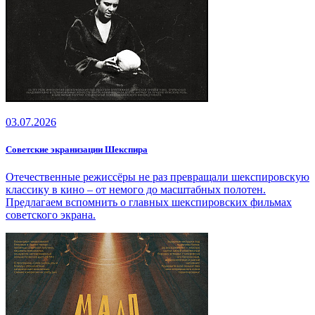
03.07.2026
Советские экранизации Шекспира
Отечественные режиссёры не раз превращали шекспировскую
классику в кино – от немого до масштабных полотен.
Предлагаем вспомнить о главных шекспировских фильмах
советского экрана.