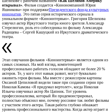
Шелихове с рабочим названием
«Как Шелихов Америку
открывал»
. Фильм создается «Кинономпанией Юрия
Яшникова» при поддержке
Президентского фонда культурных
инициатив
. Это пятая серия исторического сериала в
уникальном формате «Киноинтервью». Григория Шелихова
озвучил актер Иркутского театра юного зрителя Александр
Стерелюгин, роль его собеседника по фильму Александра
Радищева – Сергей Кашуцкий из Иркутского драматического
театра.
Этап озвучания фильмов «Киноинтервью» является одним из
самых сложных. На мой взгляд, компетенцией
профессионально работать голосом обладают не более 20 %
актеров. Те, у кого этот навык развит, могут буквально
оживить героя фильма. Мы вместе с режиссером картины
Оксаной Цепиловой видели такое при создании серии про
Николая Камова «Я придумал вертолет», когда Николая
Ильича озвучивал актер Ян Цапник. Тот уровень
профессионализма, который Ян продемонстрировал,
полностью объяснил мне, почему россияне так любят фильмы
с участием этого актера. Такая работа глубоко обнажает
уровень профессионального мастерства. Когда актер играет и