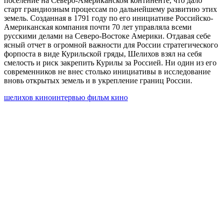
поселение на Северо-Американском континенте, что дало
старт грандиозным процессам по дальнейшему развитию этих
земель. Созданная в 1791 году по его инициативе Российско-
Американская компания почти 70 лет управляла всеми
русскими делами на Северо-Востоке Америки. Отдавая себе
ясный отчет в огромной важности для России стратегического
форпоста в виде Курильской гряды, Шелихов взял на себя
смелость и риск закрепить Курилы за Россией. Ни один из его
современников не внес столько инициативы в исследование
вновь открытых земель и в укрепление границ России.
шелихов киноинтервью фильм кино