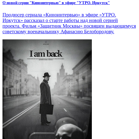
О новой серии "Киноинтервью" в эфире "УТРО. Иркутск"
Продюсер сериала «Киноинтервью» в эфире «УТРО.
Иркутск» рассказал о старте работы над новой серией
проекта. Фильм «Защитник Москвы» посвящен выдающемуся
советскому военачальнику Афанасию Белобородову.