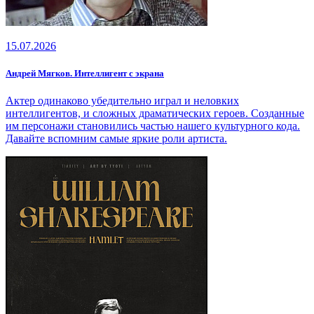
15.07.2026
Андрей Мягков. Интеллигент с экрана
Актер одинаково убедительно играл и неловких
интеллигентов, и сложных драматических героев. Созданные
им персонажи становились частью нашего культурного кода.
Давайте вспомним самые яркие роли артиста.