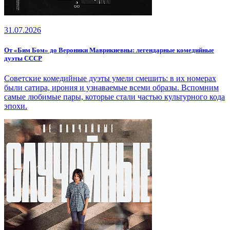
31.07.2026
От «Бим Бом» до Вероники Маврикиевны: легендарные комедийные
дуэты СССР
Советские комедийные дуэты умели смешить: в их номерах
были сатира, ирония и узнаваемые всеми образы. Вспомним
самые любимые пары, которые стали частью культурного кода
эпохи.