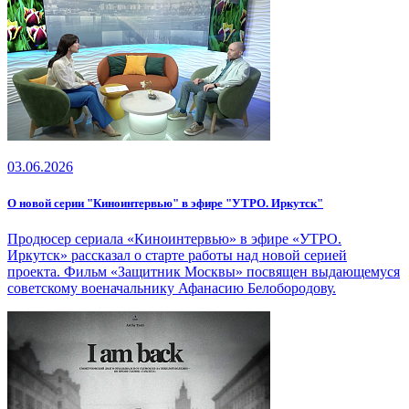
03.06.2026
О новой серии "Киноинтервью" в эфире "УТРО. Иркутск"
Продюсер сериала «Киноинтервью» в эфире «УТРО.
Иркутск» рассказал о старте работы над новой серией
проекта. Фильм «Защитник Москвы» посвящен выдающемуся
советскому военачальнику Афанасию Белобородову.