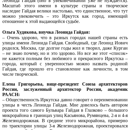
Леонида Гайдая (оно в увековечивании уже не нуждается).
Масштаб этого имени в культуре страны и творческое
наследие Гайдая велики настолько, что единственное, что тут
можно увековечить – это Иркутск как город, имеющий
отношение к этой выдающейся судьбе.
Ольга Худякова, внучка Леонида Гайдая:
– Очень здорово, что в разных городах нашей страны есть
улицы имени Леонида Гайдая. Свободный, где Леонид Иович
родился, Москва, где долгие годы жил и творил, даже Курган
– не знаю почему, но и это здорово. Но все же этот «список»
не кажется полным без любимого и прекрасного Иркутска –
города, который с уверенностью можно назвать родиной
Гайдая, где прошло его становление как личности, в том
числе творческой.
Елена Григорьева, вице-президент Союза архитекторов
России, заслуженный архитектор России, академик
РААСН:
– Общественность Иркутска давно говорит о переименовании
улицы в честь Леонида Гайдая. Мне довелось быть автором
проекта того самого Бульвара Гайдая в Глазково – большого
микрорайона в границах улиц Касьянова, Румянцева, 2-я и 4-я
Железнодорожная. В средине этого микрорайона, примерно
по траектории улицы 3-я Железнодорожная, проектировался