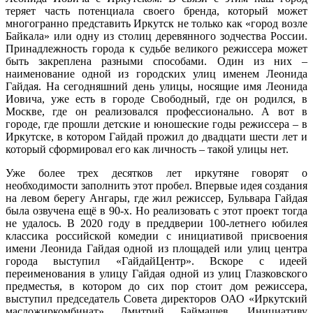
теряет часть потенциала своего бренда, который может
многогранно представить Иркутск не только как «город возле
Байкала» или одну из столиц деревянного зодчества России.
Принадлежность города к судьбе великого режиссера может
быть закреплена разными способами. Один из них –
наименование одной из городских улиц именем Леонида
Гайдая. На сегодняшний день улицы, носящие имя Леонида
Иовича, уже есть в городе Свободный, где он родился, в
Москве, где он реализовался профессионально. А вот в
городе, где прошли детские и юношеские годы режиссера – в
Иркутске, в котором Гайдай прожил до двадцати шести лет и
который сформировал его как личность – такой улицы нет.
Уже более трех десятков лет иркутяне говорят о
необходимости заполнить этот пробел. Впервые идея создания
на левом берегу Ангары, где жил режиссер, Бульвара Гайдая
была озвучена ещё в 90-х. Но реализовать с этот проект тогда
не удалось. В 2020 году в преддверии 100-летнего юбилея
классика российской комедии с инициативой присвоения
имени Леонида Гайдая одной из площадей или улиц центра
города выступил «ГайдайЦентр». Вскоре с идеей
переименования в улицу Гайдая одной из улиц Глазковского
предместья, в котором до сих пор стоит дом режиссера,
выступил председатель Совета директоров ОАО «Иркутский
масложиркомбинат» Дмитрий Баймашев. Инициативу