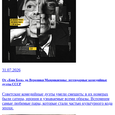
31.07.2026
От «Бим Бом» до Вероники Маврикиевны: легендарные комедийные
дуэты СССР
Советские комедийные дуэты умели смешить: в их номерах
были сатира, ирония и узнаваемые всеми образы. Вспомним
самые любимые пары, которые стали частью культурного кода
эпохи.