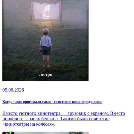
05.06.2026
Когда кино приезжало само - советские кинопередвижки.
Вместо уютного кинотеатра — грузовик с экраном. Вместо
попкорна — запах бензина. Такими были советские
«кинотеатры на колёсах».