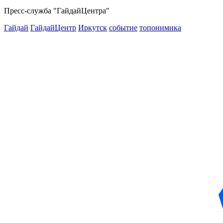
Пресс-служба "ГайдайЦентра"
Гайдай
ГайдайЦентр
Иркутск
событие
топонимика