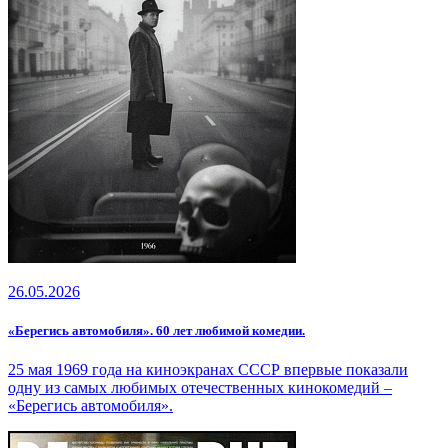
26.05.2026
«Берегись автомобиля». 60 лет любимой комедии.
25 мая 1969 года на киноэкранах СССР впервые показали
одну из самых любимых отечественных кинокомедий –
«Берегись автомобиля».