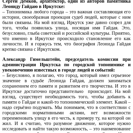
Сергей Демков, архитектор, один из авторов памятника
Леониду Гайдаю в Иркутске:
– Топонимика любого города – это важная составляющая его
истории, своеобразная проекция судеб людей, которые с ним
были связаны. На мой взгляд, Иркутск уже давно созрел для
того, чтобы появилась улица, носящая имя Гайдая. Это,
безусловно, глыба советской и российской культуры. Приятно,
что именно в Иркутске происходило становление его как
личности. И я горжусь тем, что биография Леонида Гайдая
крепко связана с Иркутском.
Александр Гимельштейн, председатель комиссии при
администрации Иркутска по городской топонимике и
увековечению известных в городе людей и событий:
– Безусловно, я полагаю, что город, который имел серьезное
значение в судьбе Леонида Гайдая, должен заниматься
сохранением его памяти и развитием его творчества. И это в
Иркутске достаточно представительно происходит. На мой
взгляд, существует необходимость того, чтобы добавить к
памяти о Гайдае и какой-то топонимический элемент. Какой –
надо серьёзно подумать. Мы понимаем, что в соответствии с
городскими нормативными актами, нет возможности
переименовать улицу в его честь, к примеру ту, на которой он
жил. И я считаю, что разумное движение, которое нужно
исследовать и найти такую возможность, – это наименование