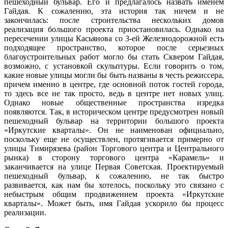
пешеходный бульвар. Его и предлагалось назвать именем
Гайдая. К сожалению, эта история так ничем и не
закончилась: после строительства нескольких домов
реализация большого проекта приостановилась. Однако на
пересечении улицы Касьянова со 3-ей Железнодорожной есть
подходящее пространство, которое после серьезных
благоустроительных работ могло бы стать Сквером Гайдая,
возможно, с установкой скульптуры. Если говорить о том,
какие новые улицы могли бы быть названы в честь режиссера,
причем именно в центре, где основной поток гостей города,
то здесь все не так просто, ведь в центре нет новых улиц.
Однако новые общественные пространства изредка
появляются. Так, в историческом центре предусмотрен новый
пешеходный бульвар на территории большого проекта
«Иркутские кварталы». Он не наименован официально,
поскольку еще не осуществлен, протягивается примерно от
улицы Тимирязева (район Торгового центра и Центрального
рынка) в сторону торгового центра «Карамель» и
заканчивается на улице Первая Советская. Проектируемый
пешеходный бульвар, к сожалению, не так быстро
развивается, как нам бы хотелось, поскольку это связано с
небыстрым общим продвижением проекта «Иркутские
кварталы». Может быть, имя Гайдая ускорило бы процесс
реализации.