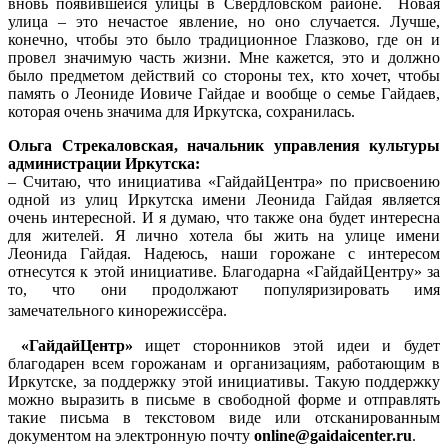
вновь появившейся улицы в Свердловском районе. Новая
улица – это нечастое явление, но оно случается. Лучше,
конечно, чтобы это было традиционное Глазково, где он и
провел значимую часть жизни. Мне кажется, это и должно
было предметом действий со стороны тех, кто хочет, чтобы
память о Леониде Иовиче Гайдае и вообще о семье Гайдаев,
которая очень значима для Иркутска, сохранилась.
Ольга Стрекаловская, начальник управления культуры
администрации Иркутска:
– Считаю, что инициатива «ГайдайЦентра» по присвоению
одной из улиц Иркутска имени Леонида Гайдая является
очень интересной. И я думаю, что также она будет интересна
для жителей. Я лично хотела бы жить на улице имени
Леонида Гайдая. Надеюсь, наши горожане с интересом
отнесутся к этой инициативе. Благодарна «ГайдайЦентру» за
то, что они продолжают популяризировать имя
замечательного кинорежиссёра.
«ГайдайЦентр»
ищет сторонников этой идеи и будет
благодарен всем горожанам и организациям, работающим в
Иркутске, за поддержку этой инициативы. Такую поддержку
можно выразить в письме в свободной форме и отправлять
такие письма в текстовом виде или отсканированным
документом на электронную почту
online@gaidaicenter.ru
.