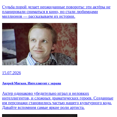
Судьба порой делает неожиданные повороты: эти актёры не
планировали сниматься в кино, но стали любимцами
миллионов — рассказываем их истории.
15.07.2026
Андрей Мягков. Интеллигент с экрана
Актер одинаково убедительно играл и неловких
интеллигентов, и сложных драматических героев. Созданные
им персонажи становились частью нашего культурного кода.
Давайте вспомним самые яркие роли артиста.