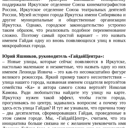
поддержали Иркутское отделение Союза кинематографистов
России, Иркутское отделение Союза театральных деятелей
России, Музей истории города Иркутска имени Сибирякова и
другие муниципальные и общественные организации
Иркутска. Однако, городское законодательство устроено
таким образом, что реализовать подобное переименование
сложно. Поэтому самый простой вариант – это назвать
именем Гайдая одну из вновь появляющихся улиц в новых
микрорайонах города.
Юрий Яшников, руководитель «ГайдайЦентра»:
– Новые улицы, которые сейчас появляются в Иркутске,
настолько маленькие и незаметные, что назвать одну из них
именем Леонида Иовича – это как-то несомасштабно фигуре
великого режиссера. Яркий пример такого несоответствия –
улица нашего города, названная именем создателя вертолётов
семейства «Ка» и автора самого слова вертолёт Николая
Камова. Ради любопытства найдите эту улицу на карте.
Иркутску нужен такой эффект, чтобы гости города,
прогуливаясь по центру, задавались вопросом: а почему это
здесь есть улица Гайдая? И тут же узнавали, что причина тому
– два десятилетия, сформировавших Гайдая, проведенные в
этом самом городе. Мы, «ГайдайЦентр», считаем, что эта
инициатива больше связана не с желанием увековечить имя